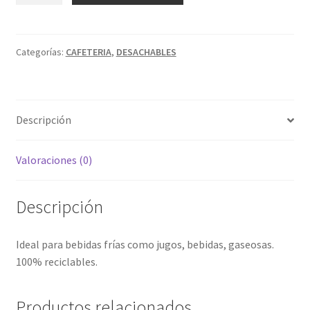
TRANS
7
ONZ
Categorías:
CAFETERIA
,
DESACHABLES
X
25
UND
Descripción
cantidad
Valoraciones (0)
Descripción
Ideal para bebidas frías como jugos, bebidas, gaseosas.
100% reciclables.
Productos relacionados