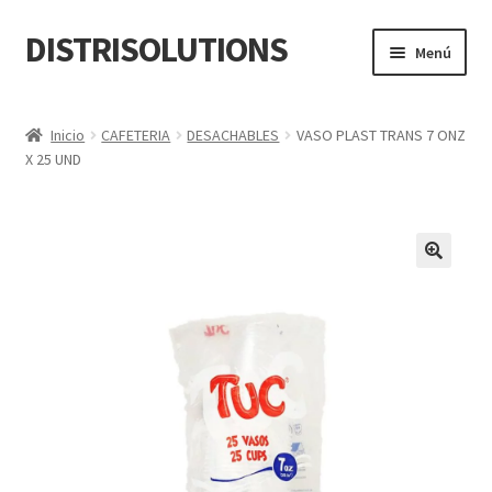
DISTRISOLUTIONS
Ir
Ir
Menú
a
al
la
contenido
Inicio
navegación
Inicio
CAFETERIA
DESACHABLES
VASO PLAST TRANS 7 ONZ
X 25 UND
Cart
Checkout
Cotizar Productos
En Construcción
My account
Quiénes Somos