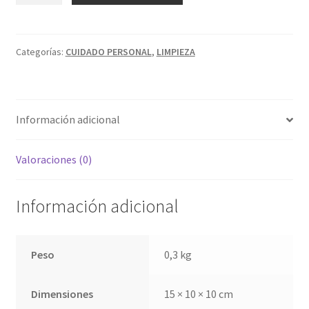
CAPAS
IMPORTADO
X
Categorías:
CUIDADO PERSONAL
,
LIMPIEZA
50
UND
cantidad
Información adicional
Valoraciones (0)
Información adicional
Peso
0,3 kg
Dimensiones
15 × 10 × 10 cm