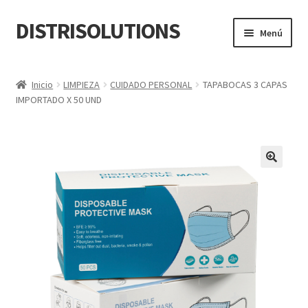
DISTRISOLUTIONS
Ir
Ir
Menú
a
al
la
contenido
Inicio
navegación
Inicio
LIMPIEZA
CUIDADO PERSONAL
TAPABOCAS 3 CAPAS
IMPORTADO X 50 UND
Cart
Checkout
Cotizar Productos
En Construcción
My account
Quiénes Somos