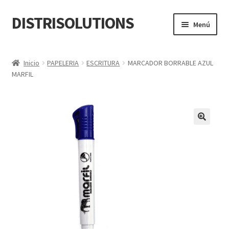
DISTRISOLUTIONS
Ir
Ir
Menú
a
al
la
contenido
Inicio
navegación
Inicio
PAPELERIA
ESCRITURA
MARCADOR BORRABLE AZUL
MARFIL
Cart
Checkout
Cotizar Productos
En Construcción
My account
Quiénes Somos