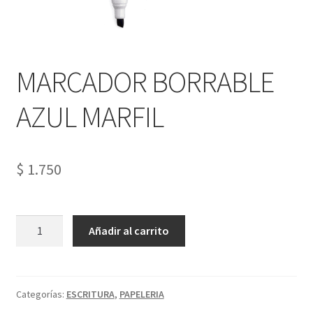
Tienda
MARCADOR BORRABLE
AZUL MARFIL
$
1.750
MARCADOR
Añadir al carrito
BORRABLE
AZUL
MARFIL
cantidad
Categorías:
ESCRITURA
,
PAPELERIA